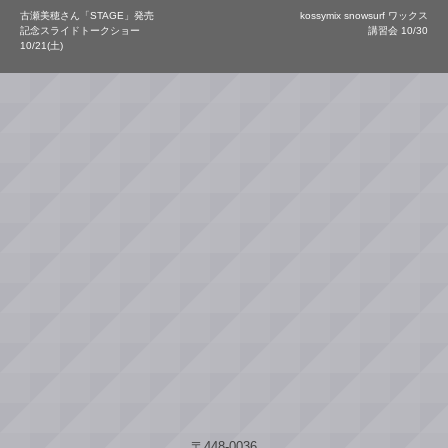
古瀬美穂さん「STAGE」発売
kossymix snowsurf ワックス
記念スライドトークショー
講習会 10/30
10/21(土)
〒448-0036